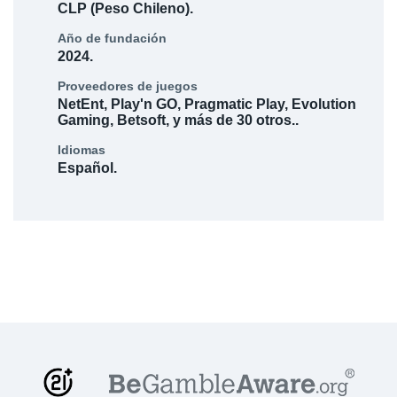
CLP (Peso Chileno)
.
Año de fundación
2024.
Proveedores de juegos
NetEnt, Play'n GO, Pragmatic Play, Evolution
Gaming, Betsoft, y más de 30 otros.
.
Idiomas
Español
.