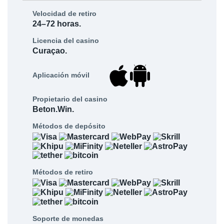
Velocidad de retiro
24–72 horas.
Licencia del casino
Curaçao.
Aplicación móvil
Propietario del casino
Beton.Win.
Métodos de depósito
Métodos de retiro
Soporte de monedas