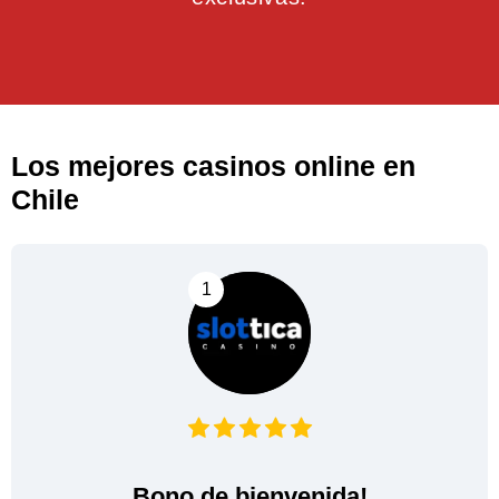
Los mejores casinos online en
Chile
1
Bono de bienvenida!