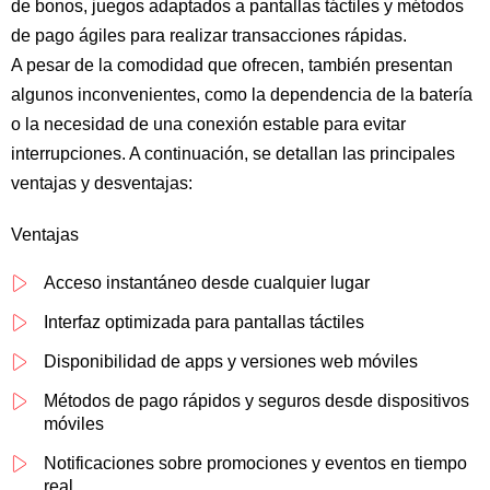
de bonos, juegos adaptados a pantallas táctiles y métodos
de pago ágiles para realizar transacciones rápidas.
A pesar de la comodidad que ofrecen, también presentan
algunos inconvenientes, como la dependencia de la batería
o la necesidad de una conexión estable para evitar
interrupciones. A continuación, se detallan las principales
ventajas y desventajas:
Ventajas
Acceso instantáneo desde cualquier lugar
Interfaz optimizada para pantallas táctiles
Disponibilidad de apps y versiones web móviles
Métodos de pago rápidos y seguros desde dispositivos
móviles
Notificaciones sobre promociones y eventos en tiempo
real