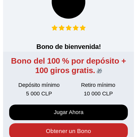
Bono de bienvenida!
Bono del 100 % por depósito +
100 giros gratis.
🎁
Depósito mínimo
Retiro mínimo
5 000 CLP
10 000 CLP
Jugar Ahora
Obtener un Bono