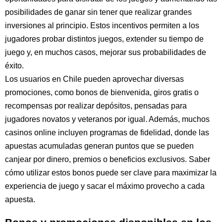
posibilidades de ganar sin tener que realizar grandes
inversiones al principio. Estos incentivos permiten a los
jugadores probar distintos juegos, extender su tiempo de
juego y, en muchos casos, mejorar sus probabilidades de
éxito.
Los usuarios en Chile pueden aprovechar diversas
promociones, como bonos de bienvenida, giros gratis o
recompensas por realizar depósitos, pensadas para
jugadores novatos y veteranos por igual. Además, muchos
casinos online incluyen programas de fidelidad, donde las
apuestas acumuladas generan puntos que se pueden
canjear por dinero, premios o beneficios exclusivos. Saber
cómo utilizar estos bonos puede ser clave para maximizar la
experiencia de juego y sacar el máximo provecho a cada
apuesta.