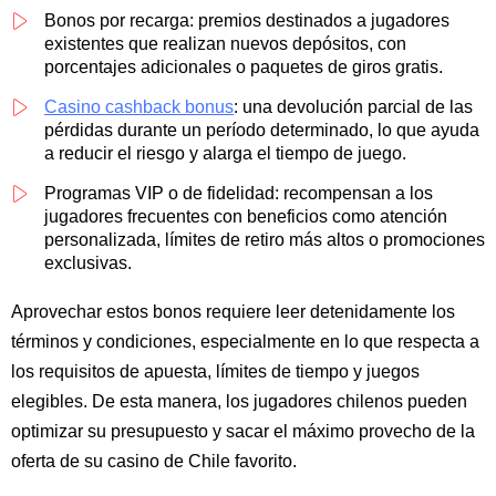
Bonos por recarga: premios destinados a jugadores
existentes que realizan nuevos depósitos, con
porcentajes adicionales o paquetes de giros gratis.
Casino cashback bonus
: una devolución parcial de las
pérdidas durante un período determinado, lo que ayuda
a reducir el riesgo y alarga el tiempo de juego.
Programas VIP o de fidelidad: recompensan a los
jugadores frecuentes con beneficios como atención
personalizada, límites de retiro más altos o promociones
exclusivas.
Aprovechar estos bonos requiere leer detenidamente los
términos y condiciones, especialmente en lo que respecta a
los requisitos de apuesta, límites de tiempo y juegos
elegibles. De esta manera, los jugadores chilenos pueden
optimizar su presupuesto y sacar el máximo provecho de la
oferta de su casino de Chile favorito.