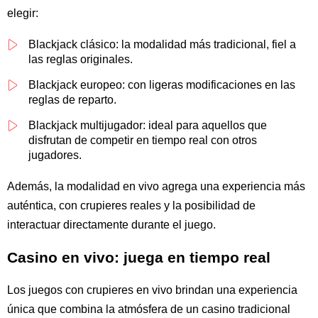
elegir:
Blackjack clásico: la modalidad más tradicional, fiel a
las reglas originales.
Blackjack europeo: con ligeras modificaciones en las
reglas de reparto.
Blackjack multijugador: ideal para aquellos que
disfrutan de competir en tiempo real con otros
jugadores.
Además, la modalidad en vivo agrega una experiencia más
auténtica, con crupieres reales y la posibilidad de
interactuar directamente durante el juego.
Casino en vivo: juega en tiempo real
Los juegos con crupieres en vivo brindan una experiencia
única que combina la atmósfera de un casino tradicional