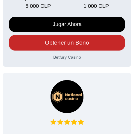
5 000 CLP
1 000 CLP
Jugar Ahora
Obtener un Bono
Betfury Casino