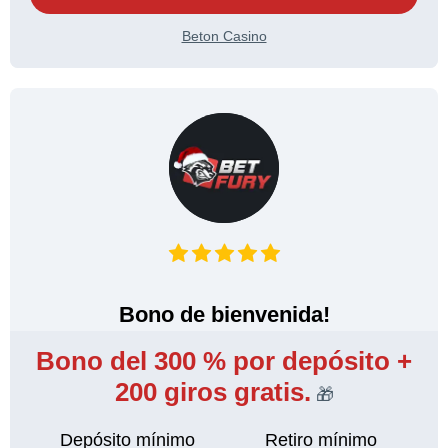
Beton Casino
Bono de bienvenida!
Bono del 300 % por depósito +
200 giros gratis.
🎁
Depósito mínimo
Retiro mínimo