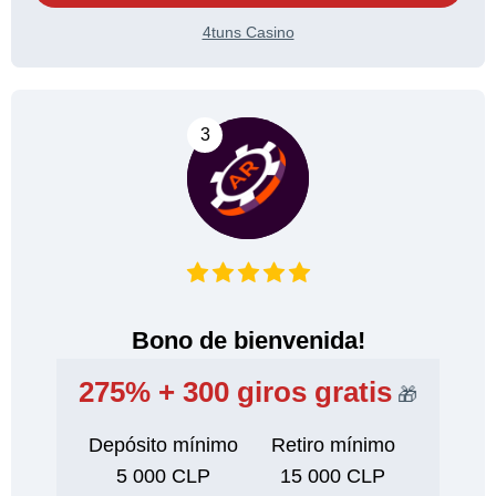
4tuns Casino
3
Bono de bienvenida!
275% + 300 giros gratis
🎁
Depósito mínimo
Retiro mínimo
5 000 CLP
15 000 CLP