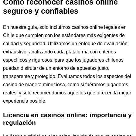
Cómo reconocer casinos online
seguros y confiables
En nuestra guía, solo incluimos casinos online legales en
Chile que cumplen con los estándares más exigentes de
calidad y seguridad. Utilizamos un enfoque de evaluación
exhaustivo, analizando cada plataforma con criterios
específicos y rigurosos, para que los jugadores chilenos
puedan disfrutar de un entorno de apuestas justo,
transparente y protegido. Evaluamos todos los aspectos del
casino de manera minuciosa, como si fuéramos jugadores
reales, y solo recomendamos aquellos que ofrecen la mejor
experiencia posible.
Licencia en casinos online: importancia y
regulación